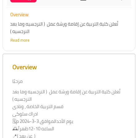
Overview
تُعلن كلية التربية عن إقامة ورشة عمل ( النرجسيه وما بعد
النرجسيه )
قسم التربية الخاصة ، ونادى
Read more
ادراك سلوكى
🗓️يوم الأحدالموافق 3-3-2024 م
Skip [Cocoon] Course Overview
🕰️الساعه 10-12ظهراً
Overview
📍( عن بعد )
المدرب / د.رحاب فايز
مرحبًا
المحاور :
١- معايير الدليل التشخيصي الخامس لاضطراب الشخصية
تُعلن كلية التربية عن إقامة ورشة عمل ( النرجسيه وما بعد
النرجسية DSM-5
النرجسيه )
٢-التفسيرات النظرية لاضطراب الشخصية النرجسية
قسم التربية الخاصة ، ونادى
٣-كيف يمكنني التعامل مع شخصية نرجسية دون أن اخسرها أو
ادراك سلوكى
اخسر ذاتي
🗓️يوم الأحدالموافق 3-3-2024 م
يوجد شهادات
🕰️الساعه 10-12ظهراً
رابط التسجيل
📍( عن بعد )