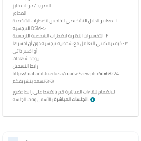
https://maharat.tu.edu.sa/course/view.php?id=68224
المدرب / د.رحاب فايز
نسعد بتشريفكم🤝🤝
المحاور :
١- معايير الدليل التشخيصي الخامس لاضطراب الشخصية
النرجسية DSM-5
٢-التفسيرات النظرية لاضطراب الشخصية النرجسية
٣-كيف يمكنني التعامل مع شخصية نرجسية دون أن اخسرها
أو اخسر ذاتي
يوجد شهادات
رابط التسجيل
https://maharat.tu.edu.sa/course/view.php?id=68224
نسعد بتشريفكم🤝🤝
للانضمام للقاءات المباشرة قم بالضغط على رابط
حضور
بالأسفل وقت الجلسة.
الجلسات المباشرة
Section outline