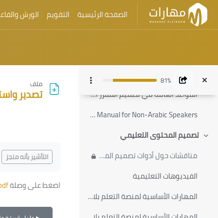
أدلة عامة
الصفحة الرئيسية
التقويم
الورش والفاعل
طي
المنتدى العام
القواعد المنظمة لتقديم البرامج والمقررات بنمط التعليم الإلكتروني
تخطى إلى المحتوى الر
التخطيط لمستقبل التعليم المُدْمَج
81%
ملف
تصدير واستي
القواعد العامة في تصميم المقرر الإلكتروني النموذجي
Blackboard Manual for Non-Arabic Speakers
الكتل
تصميم المحتوى التعليمي
طي
الكتل
متطلبات الإكمال
مناقشات حول أدوات تصميم المقرر الإلكتروني
التأشير بأنه منجز
الفيديوهات التعليمية
اضغط على وصلة
pdf
المهارات الأساسية لمنصة التعلم بلاك بورد - الجزء الأول
المهارات الأساسية لمنصة التعلم بلاك بورد - الجزء الثاني