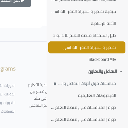
▶︎ دليل استخدا
كيفية تصدير واستيراد المقرر الدراسي على منصة التعلم بلاك بورد
الكتل
الأدلةالارشادية
دليل استخدام منصة التعلم بلاك بورد
لكتل
تصدير واستيراد المقرر الدراسي
Blackboard Ally
ograms
About
التفاعل والتعاون
طي
مناقشات حول أدوات التفاعل والتعاون داخل المقرر الإلكتروني
منصة التدريب الإلكتروني - أحد مبادرة التعليم
الدورات ال
الإلكتروني بجامعة الطائف - والتي تجمع بين
الدورات الت
الفيديوهات التعليمية
التعلم الرقمي الذاتي والافتراضي في بيئة
الندورات و
متكاملة مبنية على أساليب التعليم التفاعلي
دورة | المناقشات على منصة التعلم بلاك بورد – الجزء الأول
المساقات 
وتقنيات الألعاب التحفيزية
دورة | المناقشات على منصة التعلم بلاك بورد – الجزء الثاني