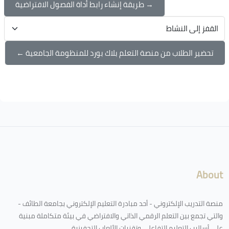
→ طريقة إنشاء رابط أداة الفصول الافتراضية
القفز إلى النشاط
تحضير الطلاب من منصة التعلم بلاك بورد للمنظومة الجامعية ←
الكتل
لكتل
About
منصة التدريب الإلكتروني - أحد مبادرة التعليم الإلكتروني بجامعة الطائف -
والتي تجمع بين التعلم الرقمي الذاتي والافتراضي في بيئة متكاملة مبنية
على أساليب التعليم التفاعلي وتقنيات الألعاب التحفيزية