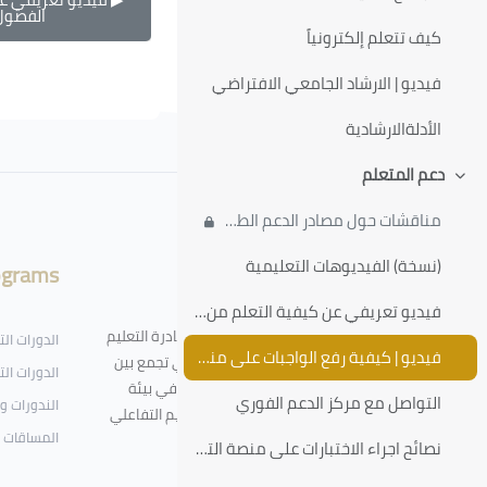
الفصول 
كيف تتعلم إلكترونياً
فيديو | الارشاد الجامعي الافتراضي
الكتل
الأدلةالارشادية
دعم المتعلم
لكتل
طي
مناقشات حول مصادر الدعم الطلابي
(نسخة) الفيديوهات التعليمية
ograms
About
فيديو تعريفي عن كيفية التعلم من خلال الفصول الافتراضية
منصة التدريب الإلكتروني - أحد مبادرة التعليم
الدورات ال
فيديو | كيفية رفع الواجبات على منصة التعلم بلاك بورد لطللبة
الإلكتروني بجامعة الطائف - والتي تجمع بين
الدورات الت
التعلم الرقمي الذاتي والافتراضي في بيئة
التواصل مع مركز الدعم الفوري
الندورات و
متكاملة مبنية على أساليب التعليم التفاعلي
المساقات 
وتقنيات الألعاب التحفيزية
نصائح اجراء الاختبارات على منصة التعلم بلاك بورد (للطلبة)