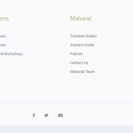
ams
Maharat
rses
Trainees Guides
rses
Trainers Guide
and Workshops
Policies
Contact Us
Maharat Team