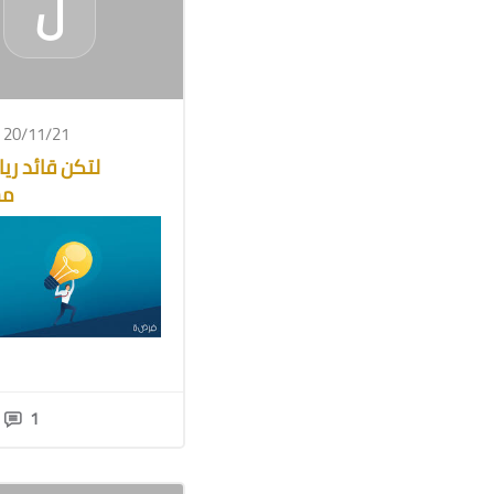
ل
 20/11/21
لتكن قائد ري
مش
1