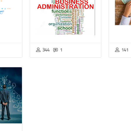
344
1
141