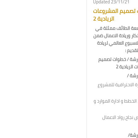
Updated 23/11/21
تصميم المشروعات
الريادية 2
عة الطائف ممثلة في
تكار وريادة الاعمال ضمن
لاسبوع العالمي لريادة
بتقديم
ورشة / خطوات تصميم
الريادية 2
لورشة
•  الاحترافية للمشروع
•طط و ادارة الموارد و
•  رواد الاعمال
ورشة