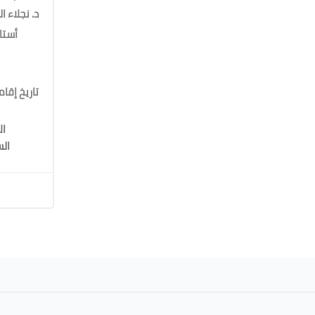
د. نجلاء 
أستا
تاريخ إقا
الساعة 0