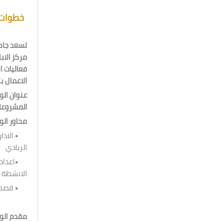
خطوات 
تسعد جام
مركز الاب
فعاليات ا
الاعمال  :
عنوان ال
المشروعات 
محاور ا /
الادارة
الريادي
اعداد الخ
الانشطة
قصص نجاح
مقدم ال/