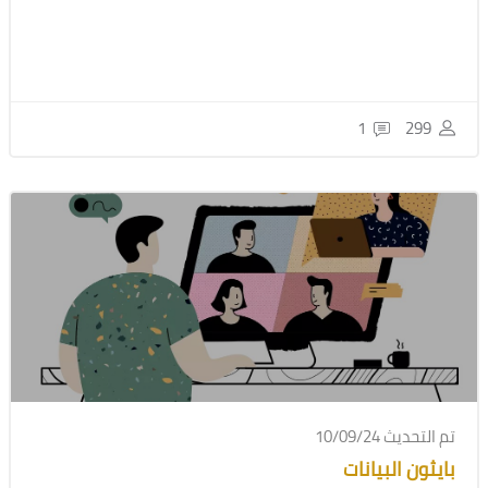
- ⁠طريقه تحميل الأداة
- ⁠ فحص الشبكة والأجهزة المتصلة
- ⁠فحص البورتات المفتوحه والخدمات اللتي توفرها
- ⁠التطبيق العملي على اللابات
1
299
تم التحديث 10/09/24
بايثون البيانات