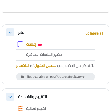
Section outline
عام
Collapse all
Collapse
Forum
إعلانات
External tool
حضور الجلسات المباشرة
الانضمام
ثم
تسجيل الدخول
لتتمكن من الحضور يجب
.
Not available unless: You are a(n)
Student
التقييم والشهادة
Collapse
Questionnaire
تقييم فعالية