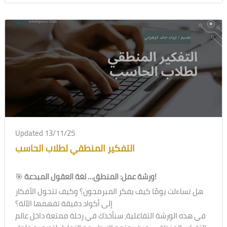
Updated 13/11/25
التفكير المنطقي لطلاب الحاسب
ورشة عمل: المنطق… لغة العقول المبدعة!
🎯
هل تساءلت يومًا كيف يفكر المبرمجون؟ وكيف تتحول الأفكار
إلى أكواد دقيقة تفهمها الآلة؟
في هذه الورشة التفاعلية، سنأخذك في رحلة ممتعة داخل عالم