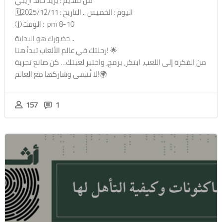
من تقديم : يزيد خالد ازيبي
🗓اليوم : الخميس .. التاريخ : 2025/12/11
🕧الوقت : pm 8-10
حضورك هو البداية ..
رحلتك في عالم الألعاب تبدأ هنا! 🌟
من الفكرة إلى اللعب، ابتكر، برمج، واختبر لعبتك… كن صانع تجربة
لا تُنسى وشاركها مع العالم!🌍
157
1