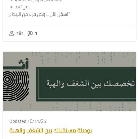
🔹 عن بُعد
سجّل الآن… وكن جزء من الإبداع!"
181
1
Updated 16/11/25
بوصلة مستقبلك بين الشغف والهبة