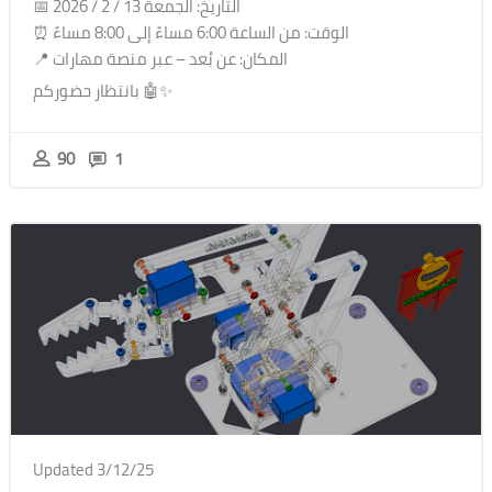
📅 التاريخ: الجمعة 13 / 2 / 2026
⏰ الوقت: من الساعة 6:00 مساءً إلى 8:00 مساءً
📍 المكان: عن بُعد – عبر منصة مهارات
بانتظار حضوركم 🤖✨
90
1
Updated 3/12/25