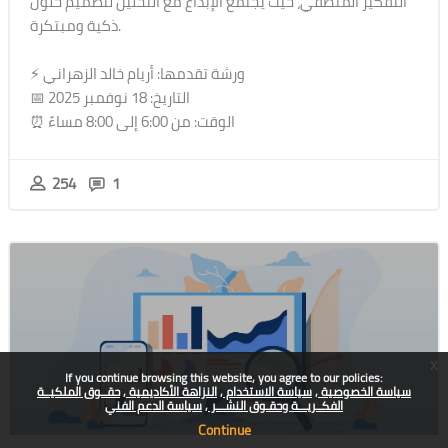
التفكير المنطقي، حيث يجتمع الإبداع مع التحليل لتصميم حلول
ذكية ومبتكرة.
⚡️ ورشة تقدمها: أريام خالد الزهراني
📅 التاريخ: 18 نوفمبر 2025
⏰ الوقت: من 6:00 إلى 8:00 مساءً
254
1
x
If you continue browsing this website, you agree to our policies:
سياسة الخصوصية
سياسة الاستخدام
النزاهة الأكاديمية
حقــوق الملكيــة
الفكــريـــة وحقـوق النشـــر
سياسة الدعم الفني
Continue