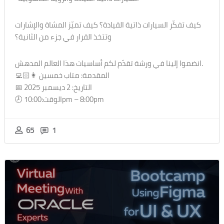
كيف تفكّر السيارات ذاتية القيادة؟ كيف تميّز المشاة والإشارات
وتتخذ القرار في جزء من الثانية؟
انضموا إلينا في ورشة تقدّم لكم أساسيات هذا العالم المدهش.
👩🏻‍💻 المقدمة: متاب خمسين
📅 التاريخ: 2 ديسمبر 2025
🕗 الوقت:10:00pm – 8:00pm
65
1