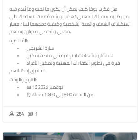
هل فكرت يومًا كيف يمكن أن يكون ما تحبه وما تُبدع فيه
مرتبطًا بمستقبلك المهني؟ هذه الورشة صُممت لتساعدك على
استكشاف الشغف والهبة الشخصية وكيفية دمجهما لبناء مسار
مهني وشخصي متوازن وملهم.
المُحاضرة:
• سارة الشربجي
• استشارية شهادات احترافية في منصة تمكين
• خبرة في تطوير الكفاءات المهنية وتمكين الأفراد
لتحقيق إمكاناتهم.
التاريخ والوقت:
• 📅 16 نوفمبر 2025
• ⏰ من الساعة 8:00 إلى 10:00 مساءً
284
1