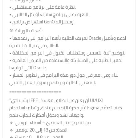
• نظرة عامة على برنامج مستقبلي.
• التعرف على برنامج سفراء أوركل الطلابي.
• استعراض برنامج GenO ومميزاته.
🎯 أهداف الورشة:
• تعريف الطلبة بأهم البرامج التي تقدمها Oracle لدعم وتأهيل
الطلاب في مجالات التقنية.
• توضيح آلية التسجيل ومتطلبات القبول في البرامج المختلفة.
• تحفيز الطلبة على المشاركة والاستفادة من الفرص العالمية
التي توفرها Oracle.
• بناء وعي معرفي حول دور هذه البرامج في تطوير المسار
المهني للطلبة وربطهم بسوق العمل التقني.
=====================
"يسّر نادي IEEE أن يعلن عن انطلاق معسكر UI/UX!
غيّر فكرة التصميم عندك، وتعلّم باستخدام Figma كيف تصمّم
واجهات تشد وتحوّل أفكارك لتجارب تلمع.
🔹 من تقديم: منار الغامدي – أسماء الروقي
🔹 المدة: من 18 إلى 20 نوفمبر
🔹 الوقت: من 8 إلى 10 مساءً