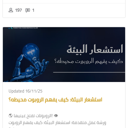
197
1
Updated 16/11/25
استشعار البيئة: كيف يفهم الروبوت محيطه؟
🌎 الروبوتات تفتح عينيها! 👁
ورشة عمل متقدمة: استشعار البيئة: كيف يفهم الروبوت