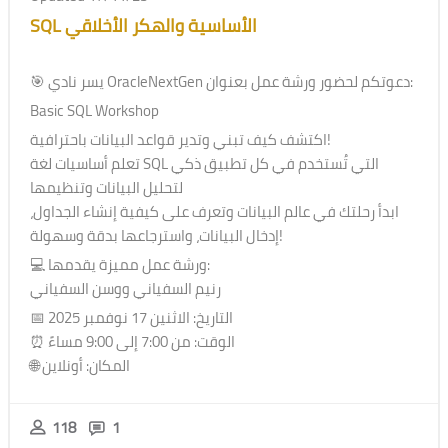
SQL الأساسية والهكر الأخلاقي
🎯 يسر نادي OracleNextGen دعوتكم لحضور ورشة عمل بعنوان:
Basic SQL Workshop
اكتشف كيف تبني وتدير قواعد البيانات باحترافية!
تعلم أساسيات لغة SQL التي تُستخدم في كل تطبيق ذكي
لتحليل البيانات وتنظيمها
ابدأ رحلتك في عالم البيانات وتعرف على كيفية إنشاء الجداول،
إدخال البيانات، واسترجاعها بدقة وسهولة!
💻 ورشة عمل مميزة يقدمها:
رنيم السفياني ووسن السفياني
📅 التاريخ: الاثنين 17 نوفمبر 2025
⏰ الوقت: من 7:00 إلى 9:00 مساءً
🌐 المكان: أونلاين
118
1