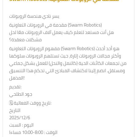
يسر نادي هندسة الروبوتات
مقدمة في الروبوتات التعاونية (Swarm Robotics)
هل أنت مستعد لتعلم كيف يعمل آلاف الروبوتات معًا لحل
مشكلات معقدة؟
مفهوم الروبوتات التعاونية (Swarm Robotics) هو أحد أحدث
وأكثر مجالات الروبوتات إثارة، حيث تستلهم الروبوتات سلوكها
من تجمعات الكائنات الحية (كالنمل والنحل) للعمل بشكل جماعي
ومستقل. انضم إلينا لاكتشاف المبادئ التي تحكم هذا التنسيق
المذهل!
تقديم:
جود الطلحي
🗓 تاريخ ووقت الفعالية:
التاريخ
2025/12/6
اليوم : السبت
الوقت : 8:00-10:00 مساءا