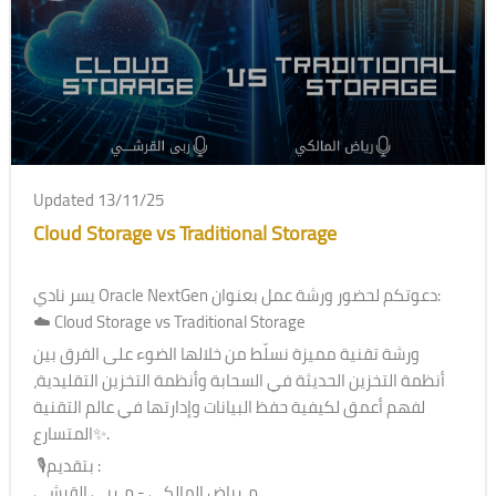
Updated 13/11/25
Cloud Storage vs Traditional Storage
يسر نادي Oracle NextGen دعوتكم لحضور ورشة عمل بعنوان:
☁️ Cloud Storage vs Traditional Storage
ورشة تقنية مميزة نسلّط من خلالها الضوء على الفرق بين
أنظمة التخزين الحديثة في السحابة وأنظمة التخزين التقليدية،
لفهم أعمق لكيفية حفظ البيانات وإدارتها في عالم التقنية
المتسارع✨.
🎙️بتقديم :
م. رياض المالكي - م. ربى القرشي