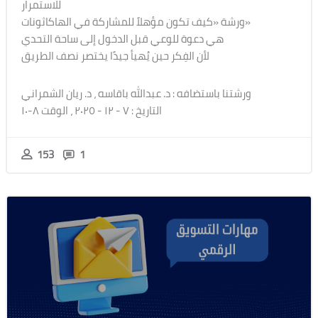
للاستمرار
ورشة «كيف تكون مؤهلاً للمشاركة في الهاكاثونات»
هي دعوة للوعي قبل الدخول إلى ساحة التحدي
لأن الفِكر حين يُهيأ جيدًا يختصر نصف الطريق
ورشتنا باستضافه : د. عبدالله باقاسه ، د. ريان الشمراني
التاريخ : ٧ - ١٢ - ٢٠٢٥ ، الوقت ٨-١٠
153
1