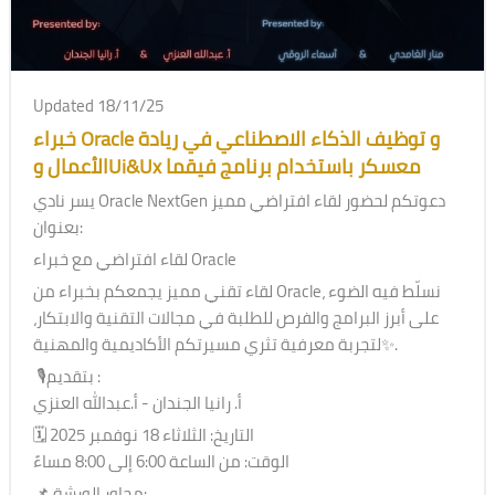
Updated 18/11/25
خبراء Oracle و توظيف الذكاء الاصطناعي في ريادة
الأعمال وUi&Ux معسكر باستخدام برنامج فيقما
يسر نادي Oracle NextGen دعوتكم لحضور لقاء افتراضي مميز
بعنوان:
لقاء افتراضي مع خبراء Oracle
لقاء تقني مميز يجمعكم بخبراء من Oracle، نسلّط فيه الضوء
على أبرز البرامج والفرص للطلبة في مجالات التقنية والابتكار،
لتجربة معرفية تثري مسيرتكم الأكاديمية والمهنية✨.
🎙️بتقديم :
أ. رانيا الجندان - أ.عبدالله العنزي
🗓️ التاريخ: الثلاثاء 18 نوفمبر 2025
الوقت: من الساعة 6:00 إلى 8:00 مساءً
📌 محاور الورشة: