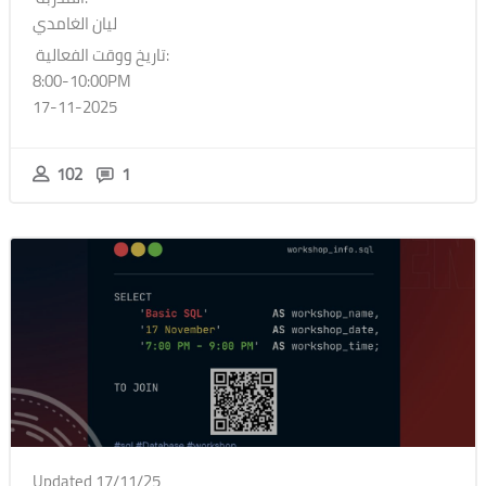
ليان الغامدي
تاريخ ووقت الفعالية:
8:00-10:00PM
17-11-2025
102
1
Updated 17/11/25