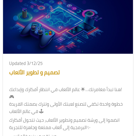
Updated 3/12/25
تصميم و تطوير الألعاب
هنا تبدأ مغامرتك…🌟 عالم الألعاب في انتظار أفكارك وإبداعك!
🎮
خطوة واحدة تكفي لتصنع لعبتك الأولى وتترك بصمتك الفريدة
في عالم الألعاب 🕹
انضموا إلى ورشة تصميم وتطوير الألعاب، حيث تتحول أفكارك
البرمجية إلى ألعاب ممتعة وجاهزة للتجربة✨