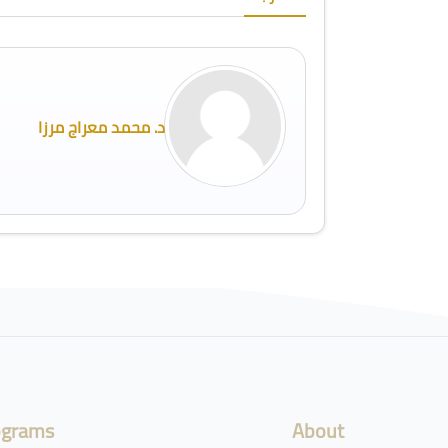
د. محمد معراج مرزا
لكتل
ograms
About