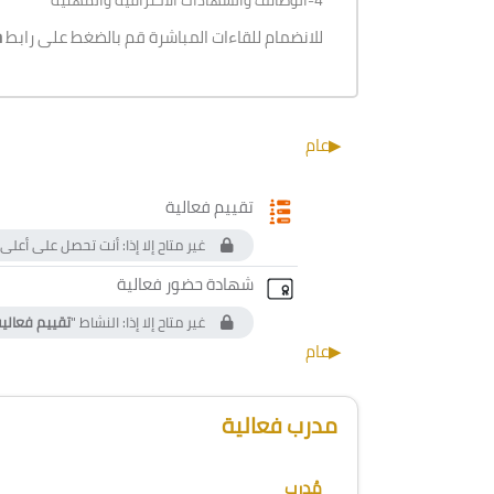
4-الوظائف والشهادات الاحترافية والمهنية
للانضمام للقاءات المباشرة قم بالضغط على رابط
ح
الخطوط العريضة للقسم
▶︎
عام
استبيان
تقييم فعالية
غير متاح إلا إذا: أنت تحصل على أع
الشهادة المخصص
شهادة حضور فعالية
غير متاح إلا إذا: النشاط "
تقييم فعالي
▶︎
عام
الكتل
تجاوز [Cocoon] Course Instructor
مدرب فعالية
مُدرب