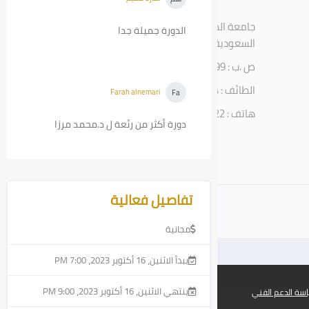
8:34 PM
جامعة الطائف، الطائف، المملكة العربية
الدورة جميلة جدا
السعودية
ص .ب : 11099
الطائف : 21944
Farah alnemari
-
الاثنين، 16 أكتوبر
Fa
2023، 9:20 PM
هاتف : 920002122
دورة أكثر من رئعة ل د.محمد مرزا
تجاوز [Cocoon] تفاصيل المقرر المتقدمة
تفاصيل فعالية
مجانية
يبدأ الاثنين، 16 أكتوبر 2023، 7:00 PM
x
ينتهي الاثنين، 16 أكتوبر 2023، 9:00 PM
سة الدعم الفني