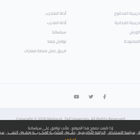
تدريبية المدفوع
أدلة المتدرب
دريبية المجانية
أدلة المدرب
الورش
سياساتنا
المفتوحة
تواصل معنا
فريق عمل منصة مهارات
Copyright © 2026 Maharat, Taif University. All Rights Reserved.
إذا تابعت تصفح هذا الموقع ، فأنت توافق على سياساتنا:
ة
سياسة الاستخدام
النزاهة الأكاديمية
حقــوق الملكيــة الفكــريـــة وحقـوق النشـــر
سيا