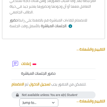
المرتبطة بها، وما أسباب ظهورها، وهل هناك حاجة تستدعي
التعامل معها أو أن وجودها وحضورها يعتبر جيد في حياة
الطالب الجامعي.
للانضمام للقاءات المباشرة قم بالضغط على رابط
حضور
بالأسفل وقت الجلسة.
الجلسات المباشرة
Section outline
→
التقييم والشهادة
Forum
إعلانات
External tool
حضور الجلسات المباشرة
الانضمام
ثم
تسجيل الدخول
لتتمكن من الحضور يجب
.
Not available unless: You are a(n)
Student
→
التقييم والشهادة