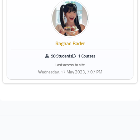
Raghad Bader
98 Students
1 Courses
Last access to site
Wednesday, 17 May 2023, 7:07 PM
Blocks