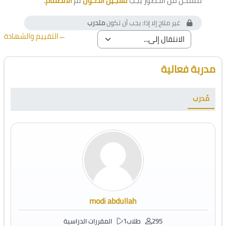
لتتمكن من الحضور يجب
تسجيل الدخول
ثم
الانضمام
.
غير متاح إلا إذا: يجب أن تكون
متدرب
←
التقييم والشهادة
الكتل
تجاوز [Cocoon] Course Instructor
مدربة فعالية
مُدرب
modi abdullah
295 طلاب
1 المقررات الدراسية