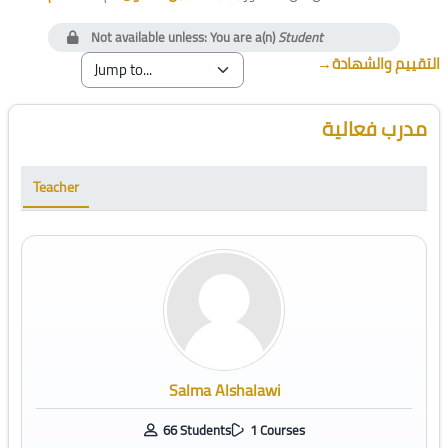
Not available unless: You are a(n)
Student
→
التقييم والشهادة
Blocks
Skip [Cocoon] Course Instructor
مدرب فعالية
Teacher
Salma Alshalawi
66 Students
1 Courses