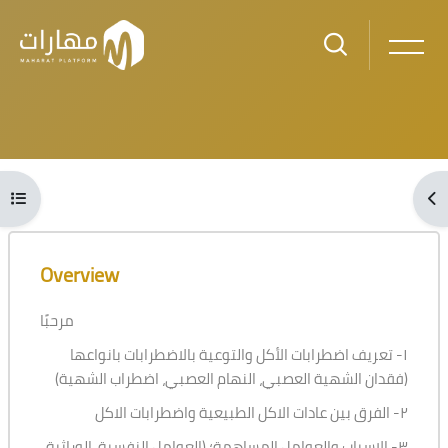
Skip to main content
Blocks
Open course index
Ope
Blocks
Skip [Cocoon] Course Overview
Overview
مرحبًا
١- تعريف اضطرابات الأكل والتوعية بالاضطرابات بانواعها
(فقدان الشهية العصبي، النهام العصبي، اضطراب الشهية)
٢- الفرق بين عادات الاكل الطبيعية واضطرابات الاكل
٣- الاسباب والعوامل المساهمة؛ (العوامل النفسية، الوراثية،