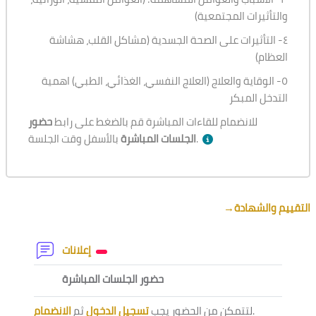
والتأثيرات المجتمعية)
٤- التأثيرات على الصحة الجسدية (مشاكل القلب، هشاشة
العظام)
٥- الوقاية والعلاج (العلاج النفسي، الغذائي، الطبي) اهمية
التدخل المبكر
للانضمام للقاءات المباشرة قم بالضغط على رابط
حضور
بالأسفل وقت الجلسة.
الجلسات المباشرة
Section outline
→
التقييم والشهادة
Forum
إعلانات
External tool
حضور الجلسات المباشرة
الانضمام
ثم
تسجيل الدخول
لتتمكن من الحضور يجب
.