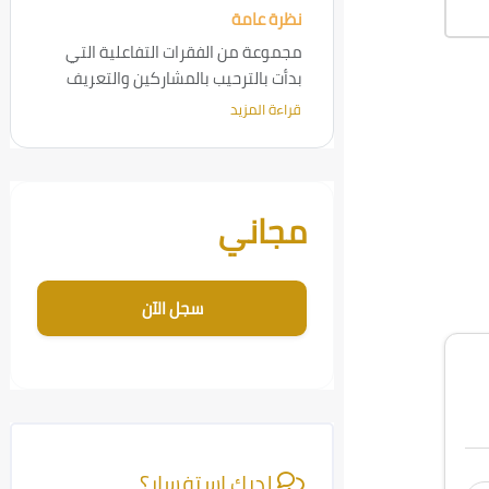
نظرة عامة
مجموعة من الفقرات التفاعلية التي
بدأت بالترحيب بالمشاركين والتعريف
بعنوان الفعالية وأهدافها، بعد ذلك
قراءة المزيد
تقديم شرح مبسط عن مهنة الطبيب
وأهمية الحفاظ على الصحة، مع عرض
معلومات صحية مناسبة للأطفال مثل
تجاوز [Cocoon] تسجيل الدورة المخصص
النظافة الشخصية والعادات الصحية
مجاني
اليومية. واختُتمت الفعالية بالإجابة عن
استفسارات المشاركين
سجل الآن
تجاوز [Cocoon] معلومات الدورة
لديك استفسار؟