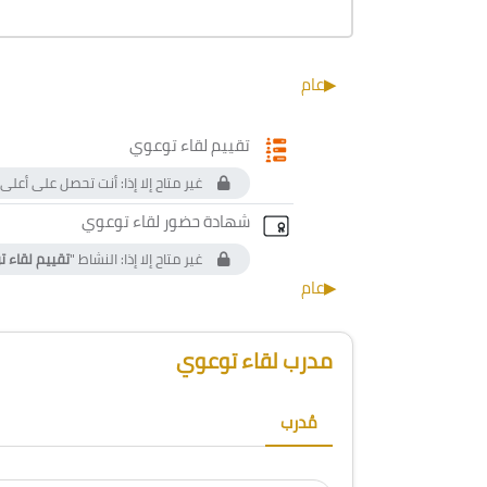
الخطوط العريضة للقسم
▶︎
عام
استبيان
تقييم لقاء توعوي
غير متاح إلا إذا: أنت تحصل على أع
الشهادة ال
شهادة حضور لقاء توعوي
غير متاح إلا إذا: النشاط "
تقييم لقاء 
▶︎
عام
الكتل
تجاوز [Cocoon] Course Instructor
مدرب لقاء توعوي
مُدرب