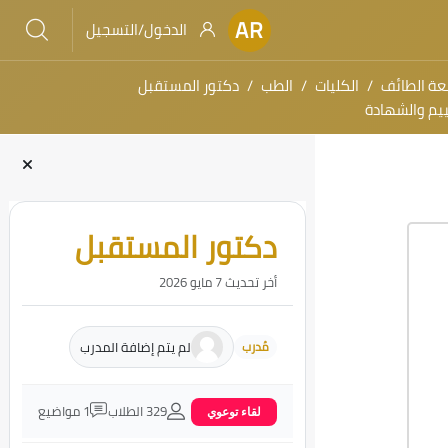
AR
الدخول/التسجيل
عة الطائف
الكليات
الطب
دكتور المستقبل
ييم والشهادة
الكتل
تجاوز [Cocoon] مقدمة الدورة
دكتور المستقبل
أخر تحديث 7 مايو 2026
لم يتم إضافة المدرب
مُدرب
329 الطلاب
1 مواضيع
لقاء توعوي