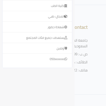
كلية الطب
المجال: طبي
Contact
شهادة حضور
يستهدف: جميع فئات المجتمع
جامعة الطائف، الطائف، المملكة العربية
السعودية
أونلاين
ص .ب : 11099
050xxxxxxx
الطائف : 21944
هاتف : 920002122