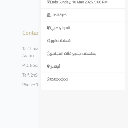
Ends Sunday, 10 May 2026, 9:00 PM
كلية الطب
المجال: طبي
Contact
شهادة حضور
Taif University, Taif, Kingdom of Saudi
يستهدف: جميع فئات المجتمع
Arabia
P.O. Box: 11099
أونلاين
Taif: 21944
050xxxxxxx
Phone: 920002122