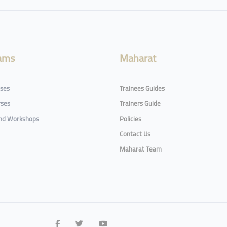
ams
Maharat
rses
Trainees Guides
rses
Trainers Guide
and Workshops
Policies
Contact Us
Maharat Team