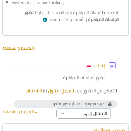
Systematic creative thinking
للانضمام للقاءات المباشرة قم بالضغط على رابط
حضور
الجلسات المباشرة
بالأسفل وقت الجلسة.
الخطوط العريضة للقسم
←
التقييم والشهادة
منتدى
إعلانات
أداة خارجية
حضور الجلسات المباشرة
لتتمكن من الحضور يجب
تسجيل الدخول
ثم
الانضمام
.
غير متاح إلا إذا: يجب أن تكون
متدرب
←
التقييم والشهادة
الكتل
تجاوز [Cocoon] Course Instructor
مدرب فعالية