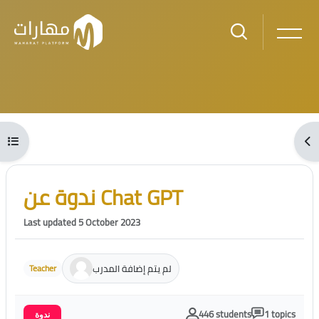
Skip to main content
Blocks
Open course index
Ope
Blocks
Skip [Cocoon] Course Intro
ندوة عن Chat GPT
Last updated 5 October 2023
لم يتم إضافة المدرب
Teacher
446 students
1 topics
ندوة