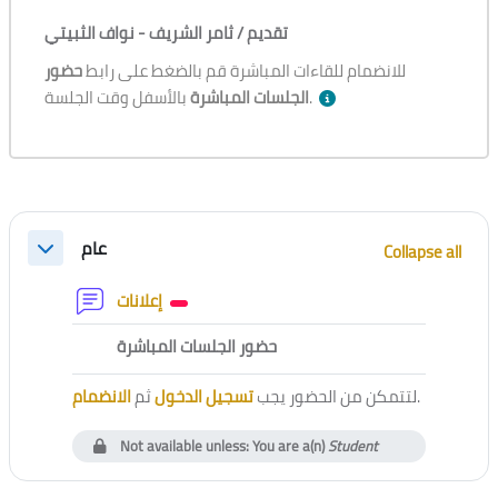
تقديم /
ثامر الشريف - نواف الثبيتي
للانضمام للقاءات المباشرة قم بالضغط على رابط
حضور
بالأسفل وقت الجلسة.
الجلسات المباشرة
Section outline
عام
Collapse all
Collapse
Forum
إعلانات
External tool
حضور الجلسات المباشرة
الانضمام
ثم
تسجيل الدخول
لتتمكن من الحضور يجب
.
Not available unless: You are a(n)
Student