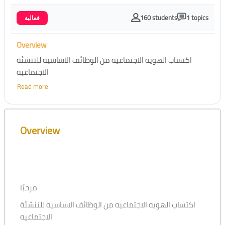
160 students
1 topics
فعالية
Overview
اكتساب الهويه الاجتماعيه من الوظائف الاساسيه للتنشئة
الاجتماعيه
Read more
تعد طريق للانتماء الى ثقافة المحتمع
وهي عامل مهم.في تكوين الشخصيه الاجتماعيه للطالب
Skip [Cocoon] Course Overview
الجامعي
Overview
تهدف هذه الفعاليه الى اكساب الطالب الجامعي المهارات
اللازمه لتحسين صورة الهويه الاجتماعيهلديه ليكون قادرا على
تنمية ذاته
مرحبًا
اكتساب الهويه الاجتماعيه من الوظائف الاساسيه للتنشئة
الاجتماعيه