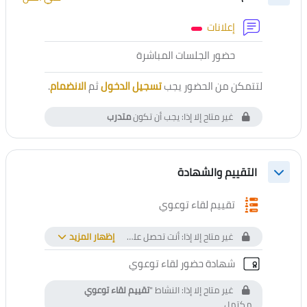
طي
منتدى
إعلانات
أداة خارجية
حضور الجلسات المباشرة
لتتمكن من الحضور يجب
تسجيل الدخول
ثم
الانضمام
.
غير متاح إلا إذا: يجب أن تكون
متدرب
التقييم والشهادة
طي
استبيان
تقييم لقاء توعوي
غير متاح إلا إذا: أنت تحصل على أعلى من درجة معينة في
إظهار المزيد
كشف الت
الشهادة المخصصة
شهادة حضور لقاء توعوي
غير متاح إلا إذا: النشاط "
تقييم لقاء توعوي
مكتمل