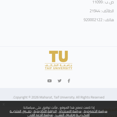
ص .ب : 11099
الطائف : 21944
هاتف : 920002122
Copyright © 2026 Maharat, Taif University. All Rights Reserved.
x
إذا تابعت تصفح هذا الموقع ، فأنت توافق على سياساتنا:
السياسات
سياسة الخصوصية
سياسة الاستخدام
النزاهة الأكاديمية
حقــوق الملكيــة
الفكــريـــة وحقـوق النشـــر
سياسة الدعم الفني
احصل على تطبيق الجوّال