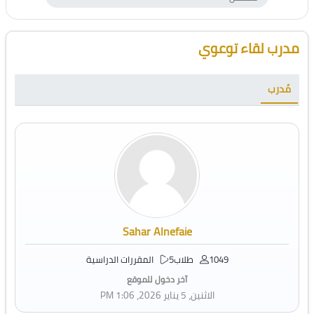
الكتل
تجاوز [Cocoon] Course Instructor
مدرب لقاء توعوي
مُدرب
Sahar Alnefaie
1049 طلاب
5 المقررات الدراسية
آخر دخول للموقع
الاثنين، 5 يناير 2026، 1:06 PM