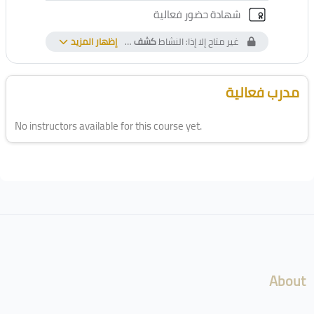
الشهادة المخصصة
شهادة حضور فعالية
غير متاح إلا إذا: النشاط
كشف التحضير
إظهار المزيد
مكتمل وناجح ...
الكتل
تجاوز [Cocoon] Course Instructor
مدرب فعالية
No instructors available for this course yet.
لكتل
About