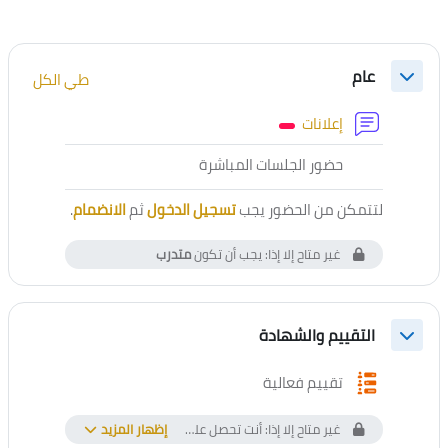
الخطوط العريضة للقسم
عام
طي الكل
طي
منتدى
إعلانات
أداة خارجية
حضور الجلسات المباشرة
لتتمكن من الحضور يجب
تسجيل الدخول
ثم
الانضمام
.
غير متاح إلا إذا: يجب أن تكون
متدرب
التقييم والشهادة
طي
استبيان
تقييم فعالية
غير متاح إلا إذا: أنت تحصل على أعلى من درجة معينة في
إظهار المزيد
كشف الت