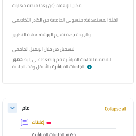
مكان الإنعقاد: (عن بعد) منصة مهارات
الفئة المستهدفة: منسوبي الجامعة من الكادر الأكاديمي
والجودة
جهة تقديم الورشة: عمادة التطوير
التسجيل من خلال الإيميل الجامعي
للانضمام للقاءات المباشرة قم بالضغط على رابط
حضور
بالأسفل وقت الجلسة.
الجلسات المباشرة
Section outline
عام
Collapse all
Collapse
Forum
إعلانات
External tool
حضور الجلسات المباشرة