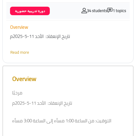
34 students
1 topics
دورة تدريبية حضورية
Overview
تاريخ الإنعقاد: الأحد 11-5-2025م
Read more
التوقيت: من الساعة 1:00 مساًء إلى الساعة 3:00 مساًء
Skip [Cocoon] Course Overview
مكان الإنعقاد: (عن بعد) منصة مهارات
Overview
الفئة المستهدفة: منسوبي الجامعة من الكادر الأكاديمي
مرحبًا
تاريخ الإنعقاد: الأحد 11-5-2025م
والجودة
جهة تقديم الورشة: عمادة التطوير
التسجيل من خلال الإيميل الجامعي
التوقيت: من الساعة 1:00 مساًء إلى الساعة 3:00 مساًء