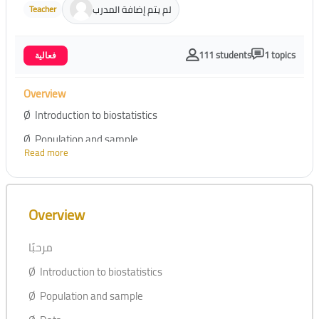
لم يتم إضافة المدرب
Teacher
111 students
1 topics
فعالية
Overview
Ø Introduction to biostatistics
Ø Population and sample
Read more
Ø Data
Ø Descriptive statistics
Skip [Cocoon] Course Overview
Ø Inferential statistics
Overview
Ø Introduction to SPSS
مرحبًا
Ø Applications using SPSS
Ø Introduction to biostatistics
Ø Population and sample