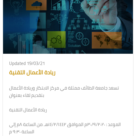
Updated 19/03/21
ريادة الأعمال التقنية
تسعد جامعة الطائف ممثلة في مركز الابتكار وريادة الأعمال
بتقديم لقاء بعنوان
ريادة الأعمال التقنية
الموعد : ٣٠/٩/٢٠٢٠م الموافق ١٤/٢/١٤٤٢هـ من الساعة ٨م إلي
الساعة ٩:٣٠ م