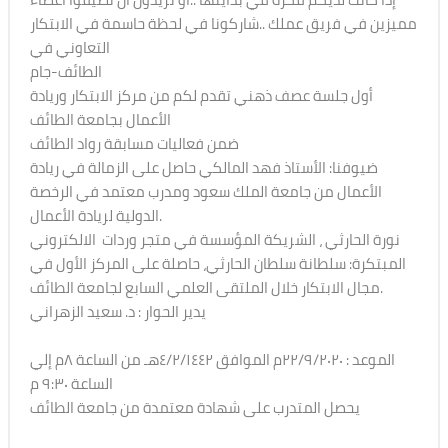
مميزين في فريق عملك ..شاركونا في لحظة حاسمة في الابتكار
التعاوني في
الطائف-جام
أول جلسة عصف ذهني تقدم لكم من مركز الابتكار وريادة
الأعمال بجامعة الطائف
ضمن فعاليات مسابقة رواد الطائف
ضيوفنا: الأستاذ فهد المالكي حاصل على الزمالة في ريادة
الأعمال من جامعة الملك سعود ومدرب معتمد في الرخصة
الدولية لريادة الأعمال.
نورة الحارثي ، الشريكة المؤسسة في متجر وردات الالكتروني
المبتكرة: سلطانة سلطان الحارثي، حاصلة على المركز الأول في
مجال الابتكار خلال الملتقى العلمي السابع لجامعة الطائف.
يدير الحوار : د. سعيد الزهراني
الموعد : ٢٢/٩/٢٠٢٠م الموافق ٤/٢/١٤٤٢هـ من الساعة ٨م إلي
الساعة ٩:٣٠ م
يحصل المتدرب على شهادة معتمدة من جامعة الطائف