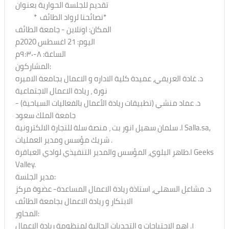
تقديم للجلسة الحوارية بعنوان
* نصائحنا لرواد الطائف*
المكان: اونلاين - جامعة الطائف
اليوم: 21 اغسطس 2020م
الساعة: ٨-٩:٣٠م
المشاركون:
د. غادة العريفي، عميدة كلية الاداره و الاعمال بجامعة الاميره
نورة ، ريادة الاعمال الاجتماعية
د. عماد منشي (تطبيقات ريادة الأعمال بالفعاليات السياحية) -
جامعة الملك سعود
ا. سلمان سهيل انور بت ، منصة سلة للتجارة الالكترونية Salla.sa,
شريك مؤسس ومدير العمليات .
ا.طاهر البلوي، المؤسس والمدير التنفيذي لوادي العباقرة Geeks
Valley.
مدير الجلسة:
د. مشاعل السهلي، استاذة ريادة الاعمال المساعدة- عضوة مركز
الابتكار و ريادة الاعمال بجامعة الطائف
المحاور:
١. اهم الاحتياجات و التحديات الحالية لمنظومة ريادة الاعمال