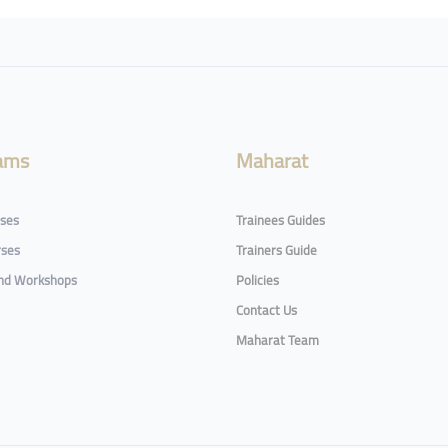
ams
Maharat
rses
Trainees Guides
rses
Trainers Guide
and Workshops
Policies
Contact Us
Maharat Team