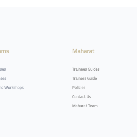
ams
Maharat
rses
Trainees Guides
rses
Trainers Guide
and Workshops
Policies
Contact Us
Maharat Team