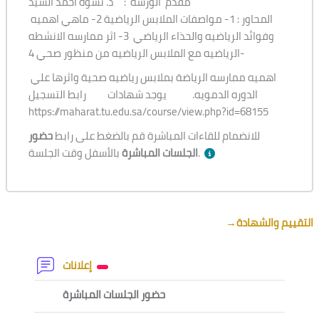
مقدم الورشة : د. نشوه احمد السيد
المحاور : 1- مواصفات الملابس الرياضية 2- ماهي اهميه
وفوائد الرياضيه والحذاء الرياضي 3- اثر ممارسه الانشطه
الرياضيه مع الملابس الرياضيه من منظور صحي 4-
اهميه ممارسه الرياضة بملابس رياضيه صحية واثرها علي
الدوره الدمويه. يوجد شهادات رابط التسجيل
https://maharat.tu.edu.sa/course/view.php?id=68155
للانضمام للقاءات المباشرة قم بالضغط على رابط
حضور
بالأسفل وقت الجلسة.
الجلسات المباشرة
Section outline
→
التقييم والشهادة
Forum
إعلانات
External tool
حضور الجلسات المباشرة