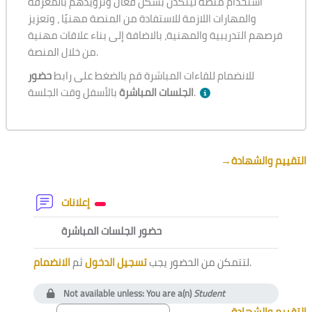
استخدام منصة لينكدن بشكل فعال وتزويدهم بالمعرفة
والمهارات اللازمة للاستفادة من المنصة مهنيًا ، وتعزيز
فرصهم التدريبية والمهنية، بالاضافة إلى بناء علاقات مهنية
من خلال المنصة.
للانضمام للقاءات المباشرة قم بالضغط على رابط
حضور
بالأسفل وقت الجلسة.
الجلسات المباشرة
Section outline
→
التقييم والشهادة
Forum
إعلانات
External tool
حضور الجلسات المباشرة
الانضمام
ثم
تسجيل الدخول
لتتمكن من الحضور يجب
.
Not available unless: You are a(n)
Student
→
التقييم والشهادة