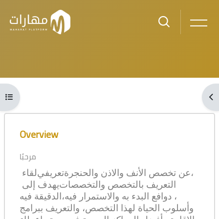
Skip to main content
Blocks
Open course index
Ope
Blocks
Skip [Cocoon] Course Overview
Overview
مرحبًا
لقاء
تعريفي
عن تخصص الأنف والاذن والحنجرة
،
التعريف بالتخصص والتخصصات
يهدف إلى
، دوافع البدء به والاستمرار فيه،
الدقيقة فيه
وأسلوب الحياة لهذا التخصص، والتعريف ببرامج