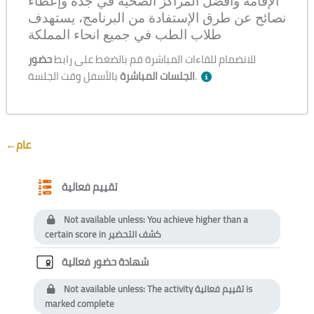
الإقامة وأفضل المراكز الصحية في جدة وإعطاء
نصائح عن طرق الإستفادة من البرنامج، يستهدف
طلاب الطب في جميع انحاء المملكة
للانضمام للقاءات المباشرة قم بالضغط على رابط
حضور
بالأسفل وقت الجلسة.
الجلسات المباشرة
Section outline
←
عام
Questionnaire
تقييم فعالية
Not available unless: You achieve higher than a
certain score in
كشف التحضير
Custom certificate
شهادة حضور فعالية
Not available unless: The activity
تقييم فعالية
is
marked complete