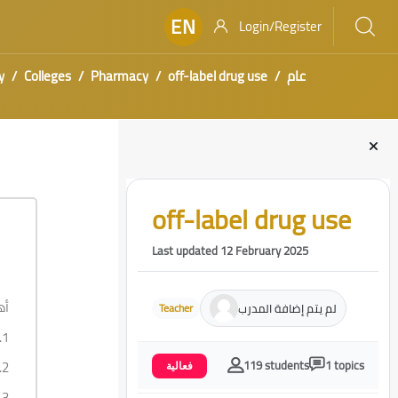
EN
Login/Register
y
Colleges
Pharmacy
off-label drug use
عام
Blocks
Skip [Cocoon] Course Intro
off-label drug use
Last updated 12 February 2025
أ:
لم يتم إضافة المدرب
Teacher
1.
2.
119 students
1 topics
فعالية
3.