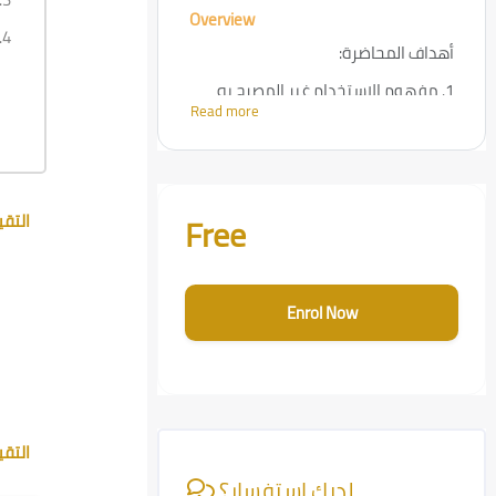
Overview
4.
أهداف المحاضرة:
مفهوم الاستخدام غير المصرح به
1.
Read more
للأدوية (Off-label drug use).
أسباب وصف الأدوية لاستخدامات غير
2.
مصرح بها.
Skip [Cocoon] Course Enrolment Custom
الجوانب الأخلاقية والقانونية
3.
Free
التق
الاستخدام غير المصرح به.
الفوائد والمخاطر المحتملة لاستخدام
4.
الأدوية خارج النطاق المعتمد.
Enrol Now
5. أهمية الممارسات القائمة على الأدلة
لضمان سلامة المرضى وفعالية العلاج
Skip [Cocoon] Course Info
التق
لديك استفسار؟