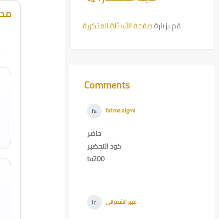
مدر
قم بزيارة
صفحة الأسئلة المتكررة
Comments
Skip Comments
fatima algrni
-
Wed, 12 Feb 2025,
fa
8:35 PM
حاضر
كود التحضير
tu200
عبير الشمراني
-
Wed, 12 Feb 2025,
عا
8:43 PM