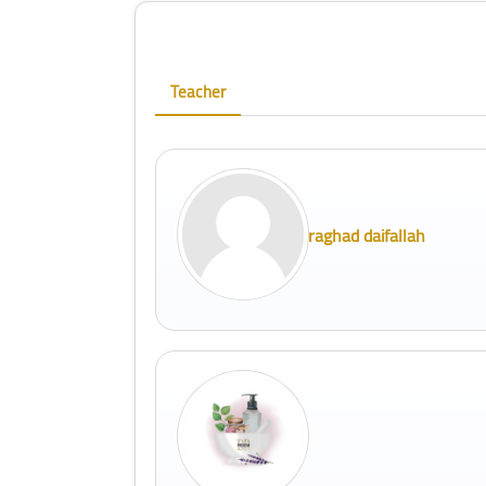
Blocks
Skip [Cocoon] Course Instructor
Teacher
raghad daifallah