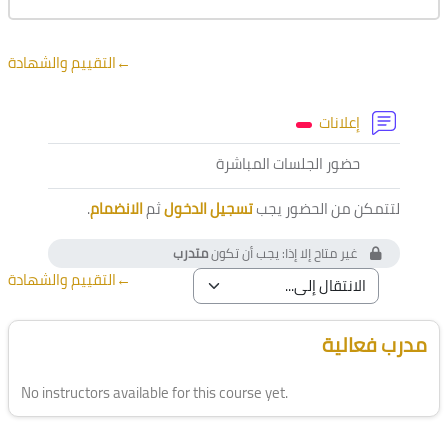
الخطوط العريضة للقسم
←
التقييم والشهادة
منتدى
إعلانات
أداة خارجية
حضور الجلسات المباشرة
لتتمكن من الحضور يجب
تسجيل الدخول
ثم
الانضمام
.
غير متاح إلا إذا: يجب أن تكون
متدرب
←
التقييم والشهادة
الكتل
تجاوز [Cocoon] Course Instructor
مدرب فعالية
No instructors available for this course yet.