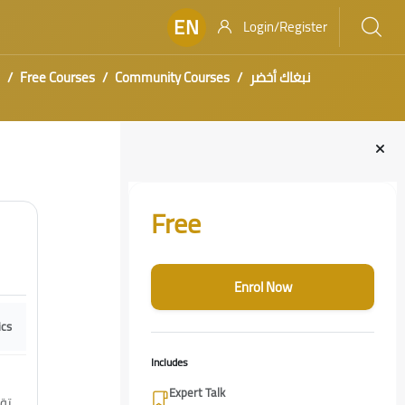
EN
Login/Register
Free Courses
Community Courses
نبغاك أخضر
Blocks
Skip [Cocoon] Course Enrolment Custom
Free
Enrol Now
ics
Includes
Expert Talk
تق