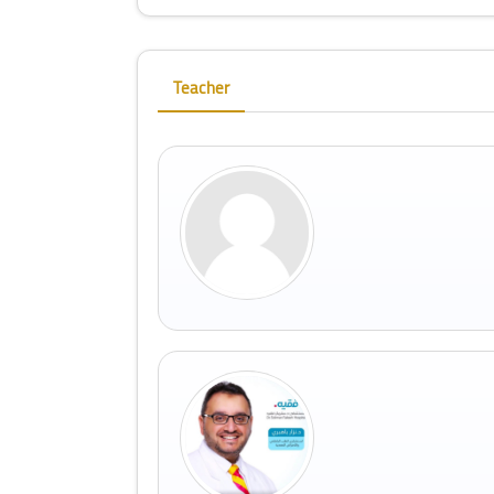
Skip [Cocoon] Course Instructor
Teacher