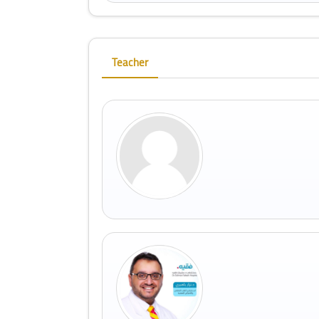
Skip [Cocoon] Course Instructor
Teacher