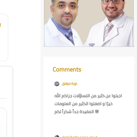
l
Comments
Skip Comments
نورة موفق
-
Sun, 28 Feb 2021, 12:59
PM
اجبتوا عن كثير من التساؤلات جزاكم الله
خيرًا و اضفتوا الكثير من العلومات
المفيدة جداً شكراً لكم 🌸