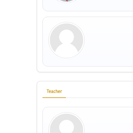
Skip [Cocoon] Course Instructor
Teacher