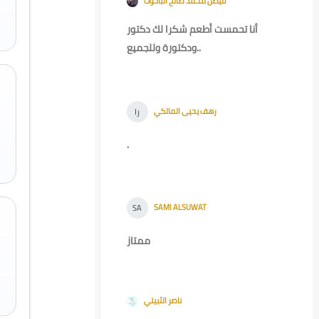
فيصل محمد صالح الباحوث
-
Sun, 28 Feb
2021, 3:42 PM
أنا تحمست أطعم شكرا لك دكتور
ودكتورة وللجميع..
رهف يحيى المالكي
-
Sun, 28 Feb
را
2021, 5:42 PM
.
SAMI ALSUWAT
-
Tue, 30 Mar 2021,
SA
5:59 PM
ممتاز
ناصر الثبيتي
-
Wed, 15 Sept 2021, 1:45
PM