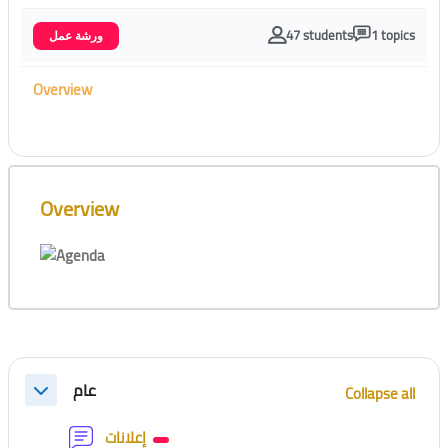
47 students
1 topics
ورشة عمل
Overview
Skip [Cocoon] Course Overview
Overview
Section outline
عام
Collapse all
Collapse
Forum
إعلانات