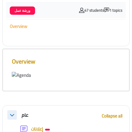
47 students
1 topics
ورشة عمل
Overview
Skip [Cocoon] Course Overview
Overview
Section outline
عام
Collapse all
Collapse
Forum
إعلانات