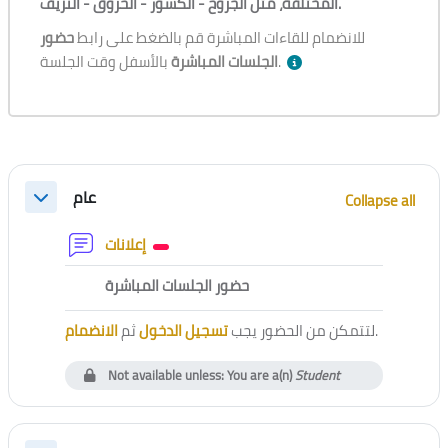
المختلفة، مثل الجروح - الكسور - الحروق - النزيف.
للانضمام للقاءات المباشرة قم بالضغط على رابط
حضور
بالأسفل وقت الجلسة.
الجلسات المباشرة
Section outline
عام
Collapse all
Collapse
Forum
إعلانات
External tool
حضور الجلسات المباشرة
الانضمام
ثم
تسجيل الدخول
لتتمكن من الحضور يجب
.
Not available unless: You are a(n)
Student