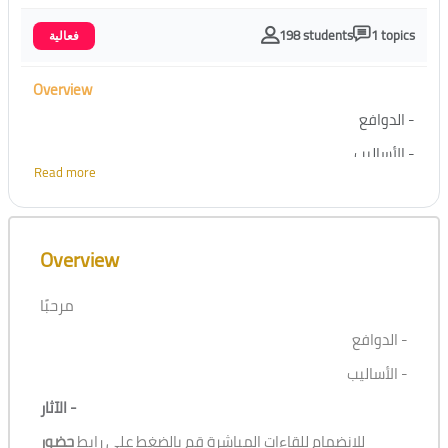
198 students
1 topics
فعالية
Overview
- الدوافع
- الأساليب
Read more
- الآثار
Skip [Cocoon] Course Overview
Overview
مرحبًا
- الدوافع
- الأساليب
- الآثار
للانضمام للقاءات المباشرة قم بالضغط على رابط
حضور