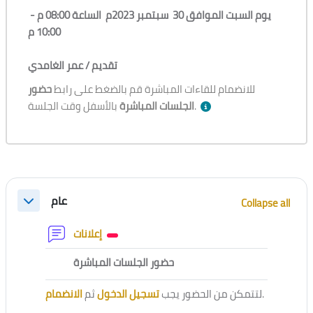
يوم السبت الموافق 30 سبتمبر 2023م الساعة 08:00 م -
10:00 م
تقديم /
عمر الغامدي
للانضمام للقاءات المباشرة قم بالضغط على رابط
حضور
بالأسفل وقت الجلسة.
الجلسات المباشرة
Section outline
عام
Collapse all
Collapse
Forum
إعلانات
External tool
حضور الجلسات المباشرة
الانضمام
ثم
تسجيل الدخول
لتتمكن من الحضور يجب
.