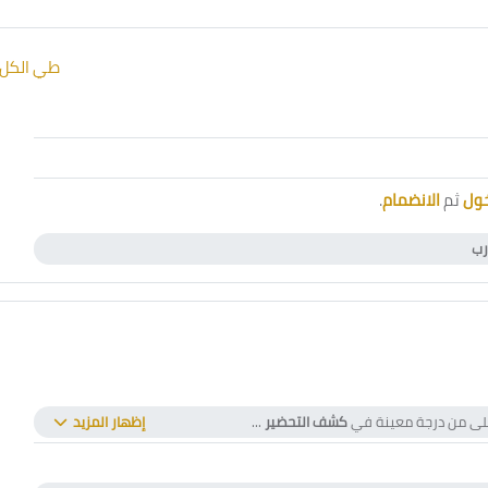
طي الكل
خول
ثم
الانضمام
.
رب
 أعلى من درجة معينة في
كشف التحضير
...
إظهار المزيد
صصة