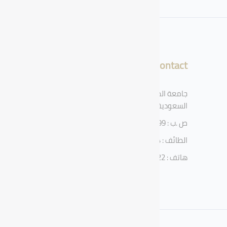
Contact
جامعة الطائف، الطائف، المملكة العربية
السعودية
ص .ب : 11099
الطائف : 21944
هاتف : 920002122