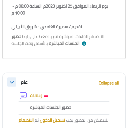
يوم الربعاء الموافق 25 اكتوبر 2023م الساعة 08:00 م -
10:00 م
تقديم /
سميرة الغامدي - شروق الثبيتي
للانضمام للقاءات المباشرة قم بالضغط على رابط
حضور
بالأسفل وقت الجلسة.
الجلسات المباشرة
Section outline
عام
Collapse all
Collapse
Forum
إعلانات
External tool
حضور الجلسات المباشرة
الانضمام
ثم
تسجيل الدخول
لتتمكن من الحضور يجب
.