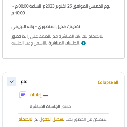
يوم الخميس الموافق 26 اكتوبر 2023م الساعة 08:00 م -
10:00 م
تقديم /
هديل المنصوري - ولاء النويمي
للانضمام للقاءات المباشرة قم بالضغط على رابط
حضور
بالأسفل وقت الجلسة.
الجلسات المباشرة
Section outline
عام
Collapse all
Collapse
Forum
إعلانات
External tool
حضور الجلسات المباشرة
الانضمام
ثم
تسجيل الدخول
لتتمكن من الحضور يجب
.