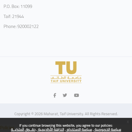
P.O. Box: 11099
Taif: 21944
Phone: 920002122
Copyright © 2026 Maharat, Taif University. All Rights Reserved.
x
If you continue browsing this website, you agree to our policies:
Policies
سياسة الخصوصية
سياسة الاستخدام
النزاهة الأكاديمية
حقــوق الملكيــة