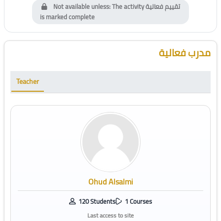
Not available unless: The activity
تقييم فعالية
is marked complete
Blocks
Skip [Cocoon] Course Instructor
مدرب فعالية
Teacher
Ohud Alsalmi
120 Students
1 Courses
Last access to site