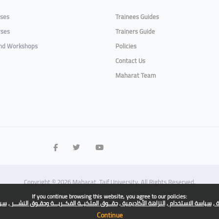
rses
Trainees Guides
rses
Trainers Guide
and Workshops
Policies
Contact Us
Maharat Team
Copyright © 2026 Maharat, Taif University. All Rights Reserved.
If you continue browsing this website, you agree to our policies:
ة
سياسة الاستخدام
النزاهة الأكاديمية
حقــوق الملكيــة الفكــريـــة وحقـوق النشـــر
سيا
Continue