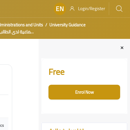
EN
Login/Register
ministrations and Units
University Guidance
تنمية الهوية الاجتماعية لدى
Blocks
Skip [Cocoon] Course Enrolment Custom
Free
Enrol Now
Skip [Cocoon] Course Features Advanced
ics