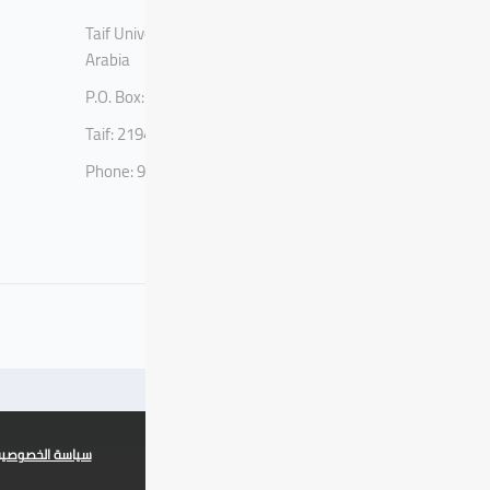
Taif University, Taif, Kingdom of Saudi
Arabia
P.O. Box: 11099
Taif: 21944
Phone: 920002122
x
سياسة الخصوصي