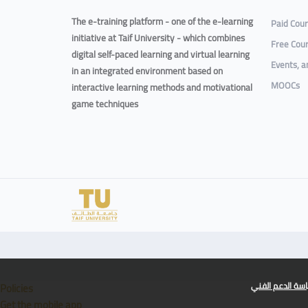
The e-training platform - one of the e-learning
Paid Cou
initiative at Taif University - which combines
Free Cou
digital self-paced learning and virtual learning
Events, 
in an integrated environment based on
MOOCs
interactive learning methods and motivational
game techniques
سة الدعم الفني
Policies
Get the mobile app