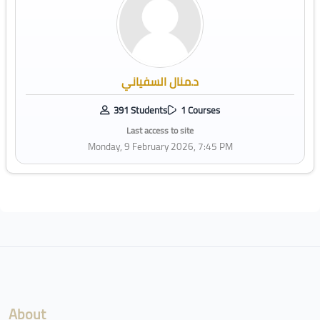
د.منال السفياني
391 Students
1 Courses
Last access to site
Monday, 9 February 2026, 7:45 PM
Blocks
About