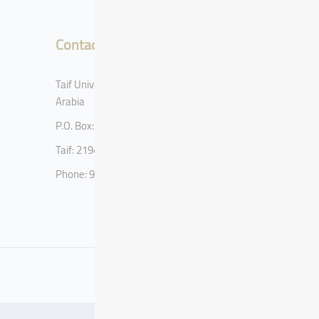
Contact
Taif University, Taif, Kingdom of Saudi
Arabia
P.O. Box: 11099
Taif: 21944
Phone: 920002122