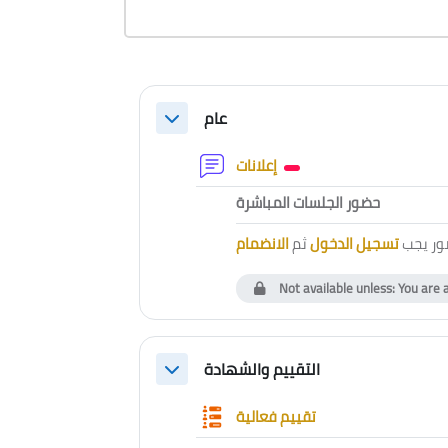
Section outline
عام
Collapse
Forum
إعلانات
External to
حضور الجلسات المباشرة
ور يجب
تسجيل الدخول
ثم
الانضمام
Not available unless: You are 
التقييم والشهادة
Collapse
Questionnaire
تقييم فعالية