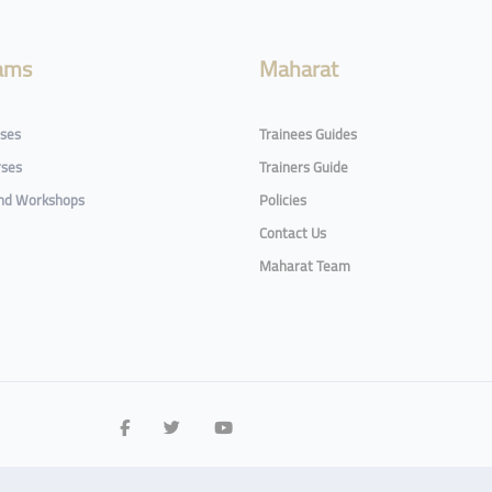
ams
Maharat
rses
Trainees Guides
rses
Trainers Guide
and Workshops
Policies
Contact Us
Maharat Team