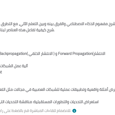
رح مفهوم الذكاء الاصطناعي والفرق بينه وبين التعلم الآلي، مع التطرق ا
وتعريف الطبقات و الأوزان.
شرح كيفية تفاعل هذه العناصر لبن
) و Forward Propagation(الانتشار
الانتشار الخلفي
Backpropagation(
آلية عمل الشبكات
t
استعراض
التحديات والتطورات المستقبلية
:
مناقشة التحديات الت
بالأسفل وقت الجلسة.
للانضمام للقاءات المباشرة قم بالضغط على را