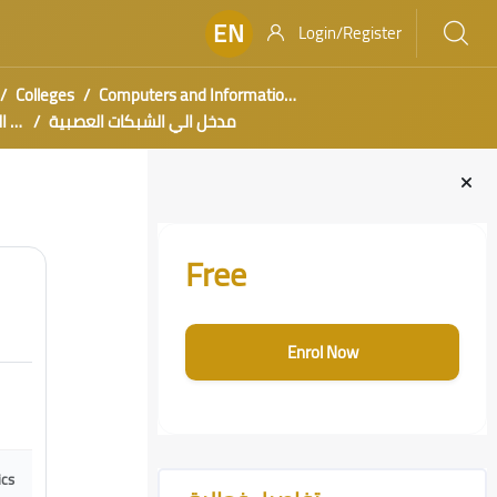
EN
Login/Register
Colleges
Computers and Information Technology
مدخل الي الشبكات العصبية
ورش
Blocks
Skip [Cocoon] Course Enrolment Custom
Free
Enrol Now
Skip [Cocoon] Course Features Advanced
ics