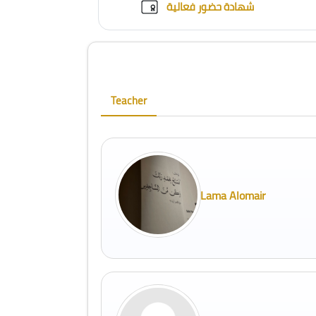
Custom certif
شهادة حضور فعالية
Blocks
Skip [Cocoon] Course Instructor
Teacher
Lama Alomair