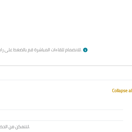
بالأسفل وقت الجلسة.
للانضمام للقاءات المباشرة قم بالضغط على را
Collapse al
ol
لتتمكن من الحض
.