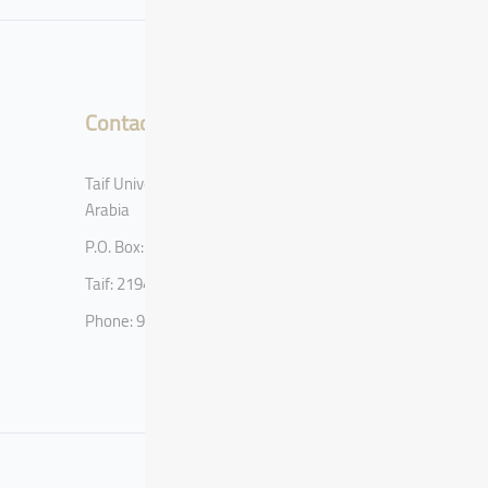
Contact
Taif University, Taif, Kingdom of Saudi
Arabia
P.O. Box: 11099
Taif: 21944
Phone: 920002122