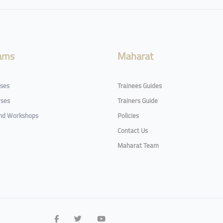
ams
Maharat
rses
Trainees Guides
rses
Trainers Guide
and Workshops
Policies
Contact Us
Maharat Team