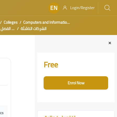
EN
Login/Register
Colleges
Computers and Information Technology
الشركات الناشئة
ورش عمل الف
Blocks
Skip [Cocoon] Course Enrolment Custom
Free
Enrol Now
Skip [Cocoon] Course Features Advanced
ics