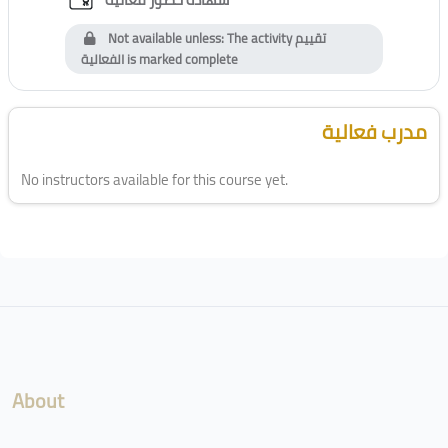
Not available unless: The activity
تقييم
الفعالية
is marked complete
Blocks
Skip [Cocoon] Course Instructor
مدرب فعالية
No instructors available for this course yet.
Blocks
About