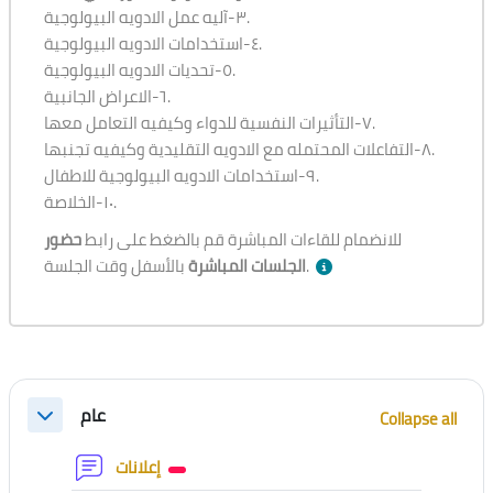
٣-آليه عمل الادويه البيولوجية.
٤-استخدامات الادويه البيولوجية.
٥-تحديات الادويه البيولوجية.
٦-الاعراض الجانبية.
٧-التأثيرات النفسية للدواء وكيفيه التعامل معها.
٨-التفاعلات المحتمله مع الادويه التقليدية وكيفيه تجنبها.
٩-استخدامات الادويه البيولوجية للاطفال.
١٠-الخلاصة.
للانضمام للقاءات المباشرة قم بالضغط على رابط
حضور
بالأسفل وقت الجلسة.
الجلسات المباشرة
Section outline
عام
Collapse all
Collapse
Forum
إعلانات