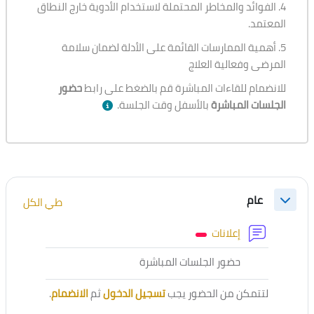
4.
الفوائد والمخاطر المحتملة لاستخدام الأدوية خارج النطاق
المعتمد.
5. أهمية الممارسات القائمة على الأدلة لضمان سلامة
المرضى وفعالية العلاج
للانضمام للقاءات المباشرة قم بالضغط على رابط
حضور
الجلسات المباشرة
بالأسفل وقت الجلسة.
الخطوط العريضة للقسم
عام
طي الكل
طي
منتدى
إعلانات
أداة خارجية
حضور الجلسات المباشرة
لتتمكن من الحضور يجب
تسجيل الدخول
ثم
الانضمام
.