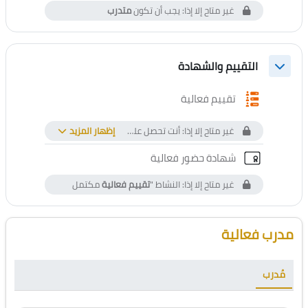
غير متاح إلا إذا: يجب أن تكون
متدرب
التقييم والشهادة
طي
استبيان
تقييم فعالية
غير متاح إلا إذا: أنت تحصل على أعلى من درجة معينة في
إظهار المزيد
كشف الت
الشهادة المخصصة
شهادة حضور فعالية
غير متاح إلا إذا: النشاط "
تقييم فعالية
مكتمل
الكتل
تجاوز [Cocoon] Course Instructor
مدرب فعالية
مُدرب