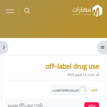
خطى إلى المحتوى الرئيسي
لكتل
فتح فهرس المقرر
فتح 
الكتل
تجاوز [Cocoon] مقدمة الدورة
off-label drug use
أخر تحديث 12 فبراير 2025
لم يتم إضافة المدرب
مُدرب
119 الطلاب
1 مواضيع
فعالية