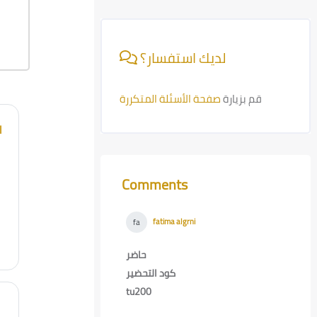
Skip [Cocoon] Course Info
لديك استفسار؟
قم بزيارة
صفحة الأسئلة المتكررة
l
Comments
Skip Comments
fatima algrni
-
Wed, 12 Feb 2025,
fa
8:35 PM
حاضر
كود التحضير
tu200