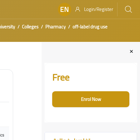
EN
Login/Register
niversity
Colleges
Pharmacy
off-label drug use
Blocks
Skip [Cocoon] Course Enrolment Custom
Free
Enrol Now
Skip [Cocoon] Course Features Advanced
ics