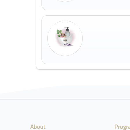
Blocks
About
Progr