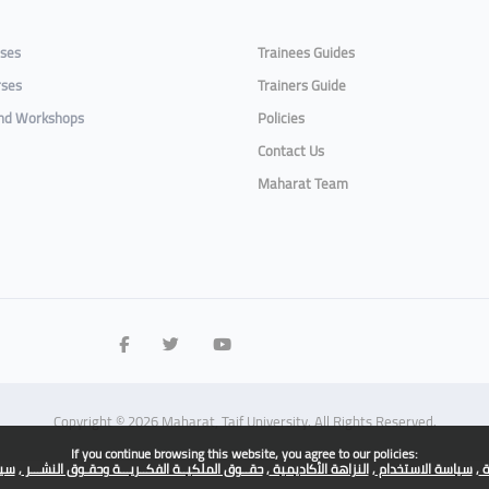
rses
Trainees Guides
rses
Trainers Guide
and Workshops
Policies
Contact Us
Maharat Team
Copyright © 2026 Maharat, Taif University. All Rights Reserved.
If you continue browsing this website, you agree to our policies:
ة
سياسة الاستخدام
النزاهة الأكاديمية
حقــوق الملكيــة الفكــريـــة وحقـوق النشـــر
سيا