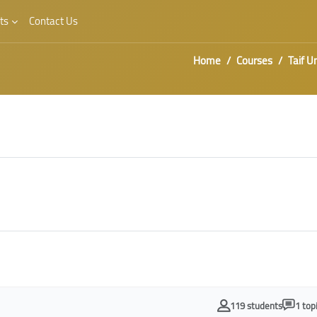
ts
Contact Us
Home
Courses
Taif U
119 students
1 top