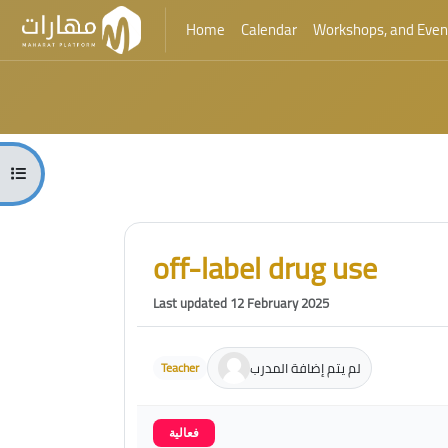
Home
Calendar
Workshops, and Even
Skip to main content
Blocks
Open course index
Blocks
Skip [Cocoon] Course Intro
off-label drug use
Last updated 12 February 2025
لم يتم إضافة المدرب
Teacher
فعالية