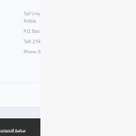
Taif University, Taif, Kingdom of Saudi
Arabia
P.O. Box: 11099
Taif: 21944
Phone: 920002122
x
سياسة الخصوصي