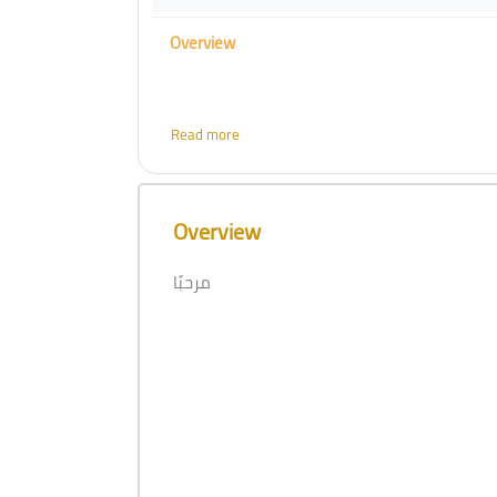
Overview
Read more
Skip [Cocoon] Course Overview
Overview
5.  الأدلة لضمان سلامة المرضى وفعالية العلاج
مرحبًا