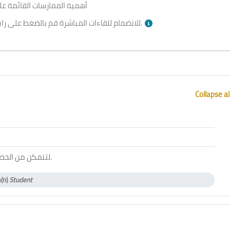
أهمية الممارسات القائمة على
بالأسفل وقت الجلسة.
للانضمام للقاءات المباشرة قم بالضغط على را
Collapse al
ol
لتتمكن من الحض
.
a(n)
Student