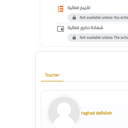
Questionnaire
تقييم فعالية
Not available unless: You achi
Custom certif
شهادة حضور فعالية
Not available unless: The acti
Blocks
Skip [Cocoon] Course Instructor
Teacher
raghad daifallah