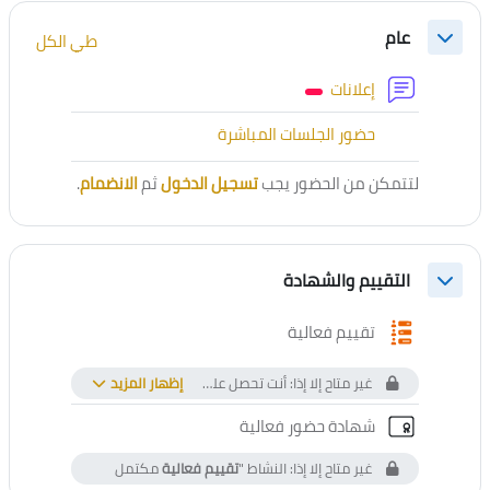
الخطوط العريضة للقسم
عام
طي الكل
طي
منتدى
إعلانات
أداة خارجية
حضور الجلسات المباشرة
لتتمكن من الحضور يجب
تسجيل الدخول
ثم
الانضمام
.
التقييم والشهادة
طي
استبيان
تقييم فعالية
غير متاح إلا إذا: أنت تحصل على أعلى من درجة معينة في
إظهار المزيد
كشف الت
الشهادة المخصصة
شهادة حضور فعالية
غير متاح إلا إذا: النشاط "
تقييم فعالية
مكتمل