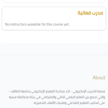
الكتل
تجاوز [Cocoon] Course Instructor
مدرب فعالية
No instructors available for this course yet.
لكتل
About
منصة التدريب الإلكتروني - أحد مبادرة التعليم الإلكتروني بجامعة الطائف -
والتي تجمع بين التعلم الرقمي الذاتي والافتراضي في بيئة متكاملة مبنية
على أساليب التعليم التفاعلي وتقنيات الألعاب التحفيزية