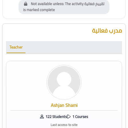
Not available unless: The activity
تقييم فعالية
is marked complete
Blocks
Skip [Cocoon] Course Instructor
مدرب فعالية
Teacher
Ashjan Shami
122 Students
1 Courses
Last access to site