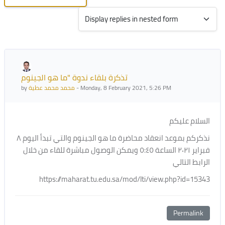
Display mode
Number of replies: 0
تذكرة بلقاء ندوة "ما هو الجينوم
by
محمد محمد عطية
-
Monday, 8 February 2021, 5:26 PM
السلام عليكم
نذكركم بموعد انعقاد محاضرة ما هو الجينوم والتي تبدأ اليوم ٨
فبراير ٢٠٢١ الساعة ٥:٤٥ ويمكن الوصول مباشرة للقاء من خلال
الرابط التالي
https://maharat.tu.edu.sa/mod/lti/view.php?id=15343
Permalink